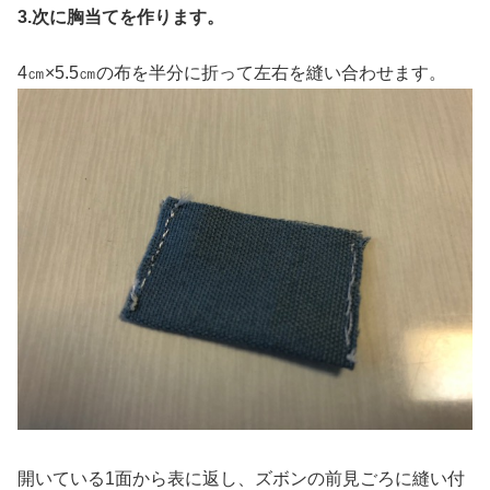
3.次に胸当てを作ります。
4㎝×5.5㎝の布を半分に折って左右を縫い合わせます。
開いている1面から表に返し、ズボンの前見ごろに縫い付