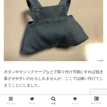
ボタンやマジックテープなどで取り付け可能にすれば脱ぎ
着させやすいのかもしれませんが、ここでは縫い付けてし
まうことにしました。
ちびぬいは両手を広げているので肩から落ちることもない
し、ぬいぐるみなので押さえながら脱ぎ着できるので、ほ
メニュー
ホーム
検索
トップ
サイドバー